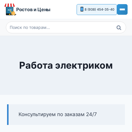
Перейти
Ростов и Цены
8 (938) 454-35-40
к
содержимому
Поиск
Искать:
Работа электриком
Консультируем по заказам 24/7