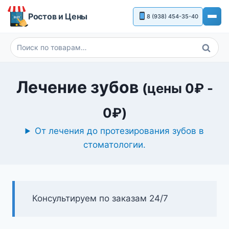
Перейти
Ростов и Цены
8 (938) 454-35-40
к
содержимому
Поиск
Искать:
Лечение зубов
(цены
0
₽
-
0
₽
)
От лечения до протезирования зубов в
стоматологии.
Консультируем по заказам 24/7