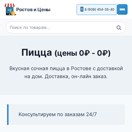
Перейти
Ростов и Цены
8 (938) 454-35-40
к
содержимому
Поиск
Искать:
Пицца
(цены
0
₽
-
0
₽
)
Вкусная сочная пицца в Ростове с доставкой
на дом. Доставка, он-лайн заказ.
Консультируем по заказам 24/7