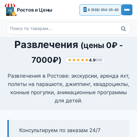
Перейти
Ростов и Цены
8 (938) 454-35-40
к
содержимому
Поиск
Искать:
Развлечения
(цены
0
₽
-
7000
₽
)
★★★★★
4.9
(25)
Развлечения в Ростове: экскурсии, аренда яхт,
полеты на парашюте, джиппинг, квадроциклы,
конные прогулки, анимационные программы
для детей.
Консультируем по заказам 24/7