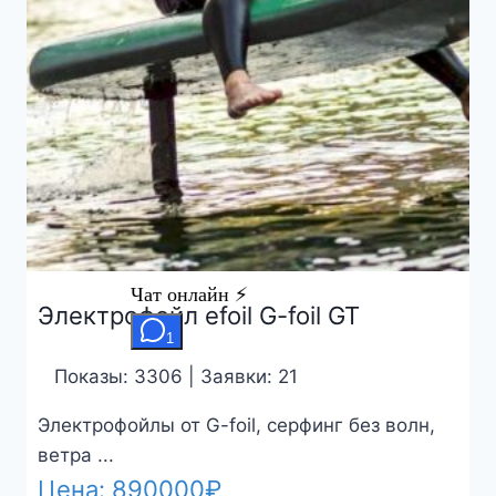
Электрофойл efoil G-foil GT
Показы: 3306 | Заявки: 21
Электрофойлы от G-foil, серфинг без волн,
ветра ...
Цена:
890000
₽