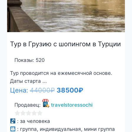
Тур в Грузию с шопингом в Турции
Показы: 520
Тур проводится на ежемесячной основе.
Даты старта ...
Первоначальная
Текущая
Цена:
44000
₽
38500
₽
цена
цена:
Продавец:
travelstoressochi
составляла
38500₽.
44000₽.
0
:
за человека
из
:
группа, индивидуальная, мини группа