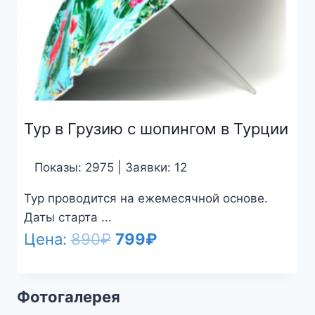
Тур в Грузию с шопингом в Турции
Показы: 2975 | Заявки: 12
Тур проводится на ежемесячной основе.
Даты старта ...
Первоначальная
Текущая
Цена:
890
₽
799
₽
цена
цена:
составляла
799₽.
Фотогалерея
890₽.