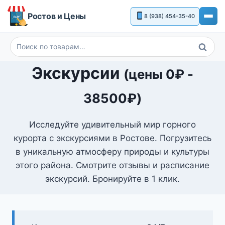
Перейти
Ростов и Цены
8 (938) 454-35-40
к
содержимому
Поиск
Искать:
Экскурсии
(цены
0
₽
-
38500
₽
)
Исследуйте удивительный мир горного
курорта с экскурсиями в Ростове. Погрузитесь
в уникальную атмосферу природы и культуры
этого района. Смотрите отзывы и расписание
экскурсий. Бронируйте в 1 клик.