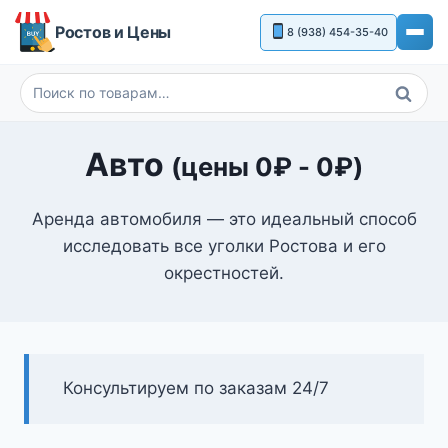
Перейти
Ростов и Цены
8 (938) 454-35-40
к
содержимому
Поиск
Искать:
Авто
(цены
0
₽
-
0
₽
)
Аренда автомобиля — это идеальный способ
исследовать все уголки Ростова и его
окрестностей.
Консультируем по заказам 24/7