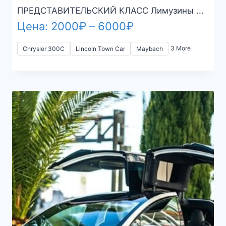
ПРЕДСТАВИТЕЛЬСКИЙ КЛАСС Лимузины ...
Диапазон
Цена:
2000
₽
–
6000
₽
цен:
3 More
Chrysler 300C
Lincoln Town Car
Maybach
2000₽
–
6000₽