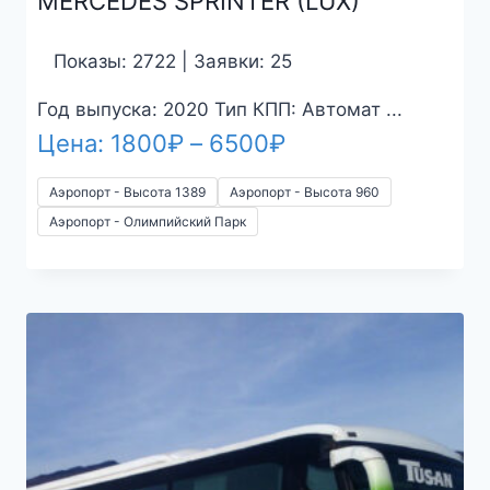
MERCEDES SPRINTER (LUX)
Показы: 2722 | Заявки: 25
Год выпуска: 2020 Тип КПП: Автомат ...
Диапазон
Цена:
1800
₽
–
6500
₽
цен:
4 M
Аэропорт - Высота 1389
Аэропорт - Высота 960
1800₽
Аэропорт - Олимпийский Парк
–
6500₽