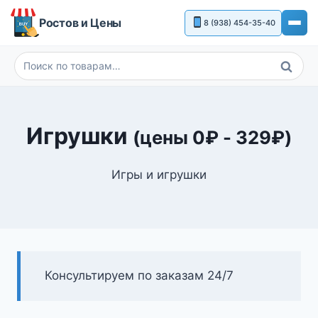
Перейти
Ростов и Цены
8 (938) 454-35-40
к
содержимому
Поиск
Искать:
Игрушки
(цены
0
₽
-
329
₽
)
Игры и игрушки
Консультируем по заказам 24/7