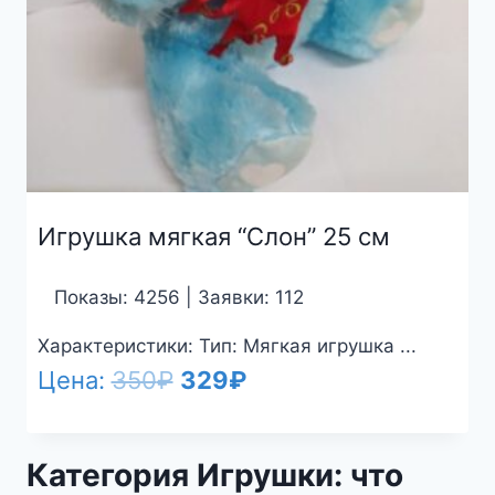
Игрушка мягкая “Слон” 25 см
Показы: 4256 | Заявки: 112
Характеристики: Тип: Мягкая игрушка ...
Первоначальная
Текущая
Цена:
350
₽
329
₽
цена
цена:
составляла
329₽.
Категория Игрушки: что
350₽.