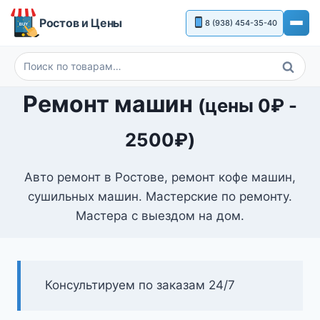
Перейти
Ростов и Цены
8 (938) 454-35-40
к
содержимому
Поиск
Искать:
Ремонт машин
(цены
0
₽
-
2500
₽
)
Авто ремонт в Ростове, ремонт кофе машин,
сушильных машин. Мастерские по ремонту.
Мастера с выездом на дом.
Консультируем по заказам 24/7