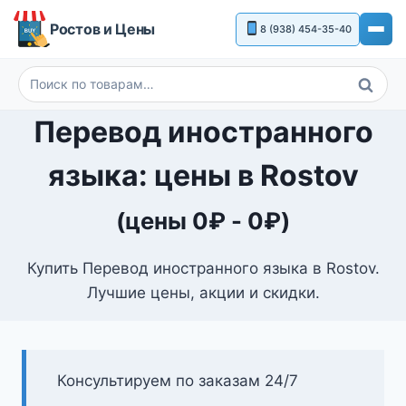
Перейти
Ростов и Цены
8 (938) 454-35-40
к
содержимому
Поиск
Искать:
Перевод иностранного
языка: цены в Rostov
(цены
0
₽
-
0
₽
)
Купить Перевод иностранного языка в Rostov.
Лучшие цены, акции и скидки.
Консультируем по заказам 24/7