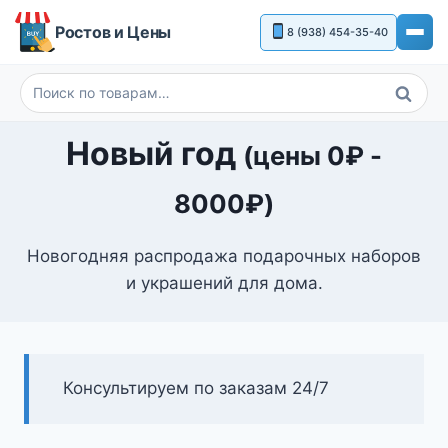
Перейти
Ростов и Цены
8 (938) 454-35-40
к
содержимому
Поиск
Искать:
Новый год
(цены
0
₽
-
8000
₽
)
Новогодняя распродажа подарочных наборов
и украшений для дома.
Консультируем по заказам 24/7