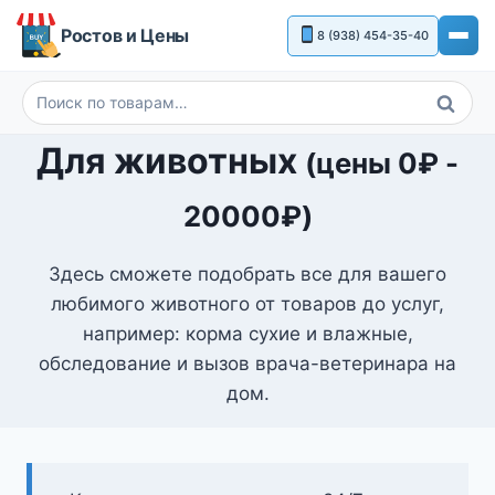
Перейти
Ростов и Цены
8 (938) 454-35-40
к
содержимому
Поиск
Искать:
Для животных
(цены
0
₽
-
20000
₽
)
Здесь сможете подобрать все для вашего
любимого животного от товаров до услуг,
например: корма сухие и влажные,
обследование и вызов врача-ветеринара на
дом.