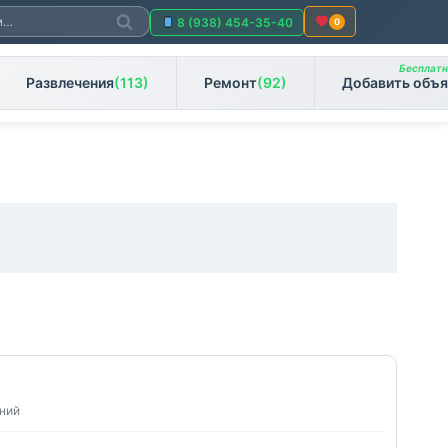
Поиск
8 (938) 454-35-40
0
Бесплатно
Развлечения
(113)
Ремонт
(92)
Добавить объя
ений