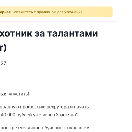
ворная
- свяжитесь с продавцом для уточнения
хотник за талантами
r)
227
ьзя упустить!
бованную профессию рекрутера и начать
 40 000 рублей уже через 3 месяца?
ное трехмесячное обучение с нуля всем