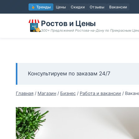
Перейти
Тренды
Цены
Скидки
Отзывы
Вакансии
к
содержимому
Ростов и Цены
300+ Предложений Ростова-на-Дону по Прекрасным Цен
Консультируем по заказам 24/7
Главная
/
Магазин
/
Бизнес
/
Работа и вакансии
/
Ваканс