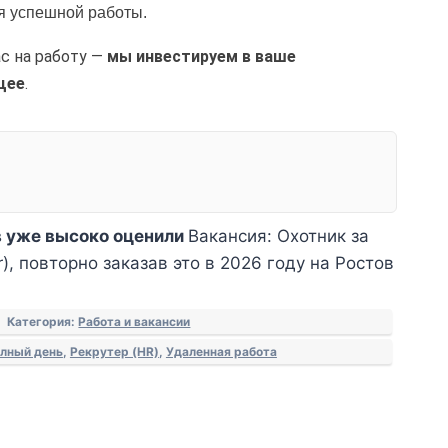
 успешной работы.
с на работу —
мы инвестируем в ваше
щее
.
 уже высоко оценили
Вакансия: Охотник за
r), повторно заказав это в 2026 году на Ростов
Категория:
Работа и вакансии
олный день
,
Рекрутер (HR)
,
Удаленная работа