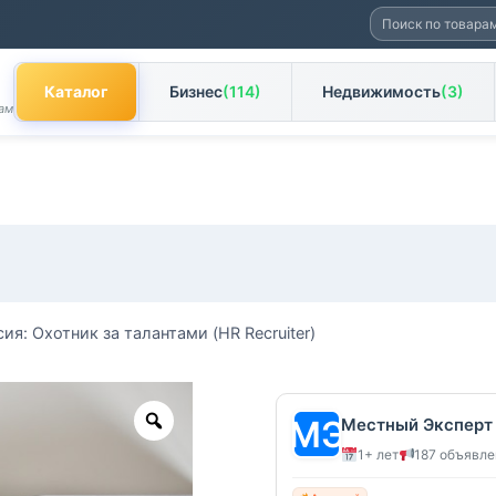
Искать:
Каталог
Бизнес
(114)
Недвижимость
(3)
ам
ия: Охотник за талантами (HR Recruiter)
Zoom
Местный Эксперт
1+ лет
187 объявл