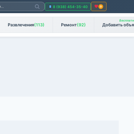
Поиск
8 (938) 454-35-40
0
Бесплатно
Развлечения
(113)
Ремонт
(92)
Добавить объя