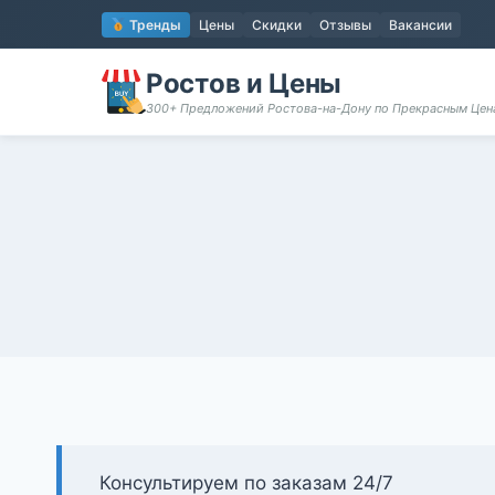
Перейти
Тренды
Цены
Скидки
Отзывы
Вакансии
к
содержимому
Ростов и Цены
300+ Предложений Ростова-на-Дону по Прекрасным Цен
Консультируем по заказам 24/7