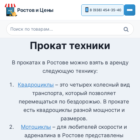
Перейти
Ростов и Цены
8 (938) 454-35-40
к
содержимому
Поиск
Искать:
Прокат техники
В прокатах в Ростове можно взять в аренду
следующую технику:
Квадроциклы
– это четырех колесный вид
транспорта, который позволяет
перемещаться по бездорожью. В прокате
есть квадроциклы разной мощности и
размеров.
Мотоциклы
– для любителей скорости и
адреналина в Ростове представлены