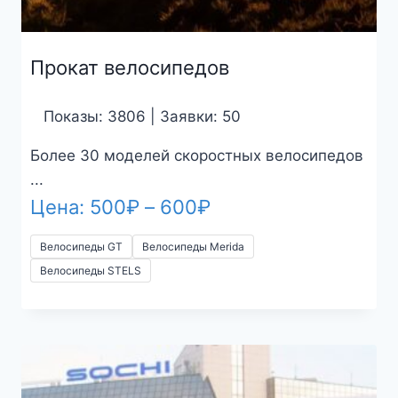
Прокат велосипедов
Показы: 3806 | Заявки: 50
Более 30 моделей скоростных велосипедов
...
Диапазон
Цена:
500
₽
–
600
₽
цен:
1 M
Велосипеды GT
Велосипеды Merida
500₽
Велосипеды STELS
–
600₽