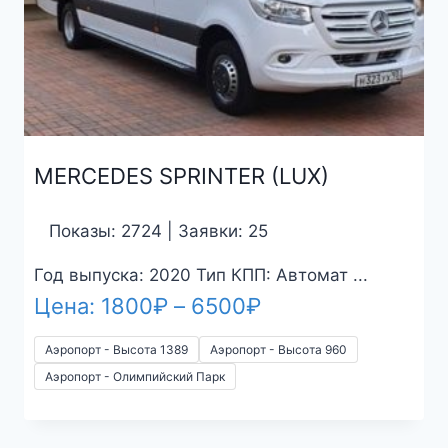
MERCEDES SPRINTER (LUX)
Показы: 2724 | Заявки: 25
Год выпуска: 2020 Тип КПП: Автомат ...
Диапазон
Цена:
1800
₽
–
6500
₽
цен:
4 M
Аэропорт - Высота 1389
Аэропорт - Высота 960
1800₽
Аэропорт - Олимпийский Парк
–
6500₽