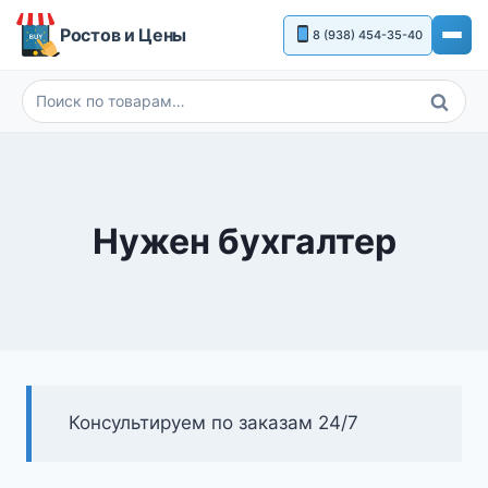
Перейти
Ростов и Цены
8 (938) 454-35-40
к
содержимому
Поиск
Искать:
Нужен бухгалтер
Консультируем по заказам 24/7