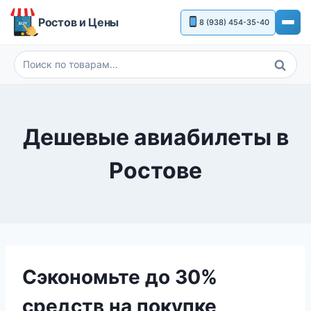
Перейти
Ростов и Цены
8 (938) 454-35-40
к
содержимому
Поиск
Искать:
Дешевые авиабилеты в
Ростове
Сэкономьте до 30%
средств на покупке