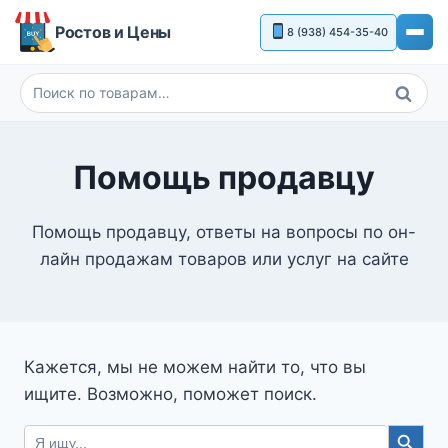
Перейти
Ростов и Цены
8 (938) 454-35-40
к
содержимому
Поиск
Искать:
Помощь продавцу
Помощь продавцу, ответы на вопросы по он-
лайн продажам товаров или услуг на сайте
Кажется, мы не можем найти то, что вы
ищите. Возможно, поможет поиск.
Search Button
Search